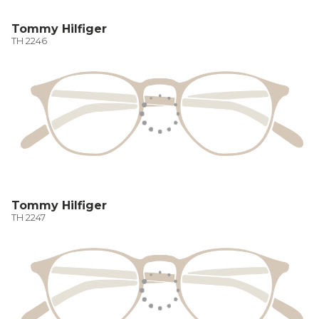
Tommy Hilfiger
TH 2246
Tommy Hilfiger
TH 2247