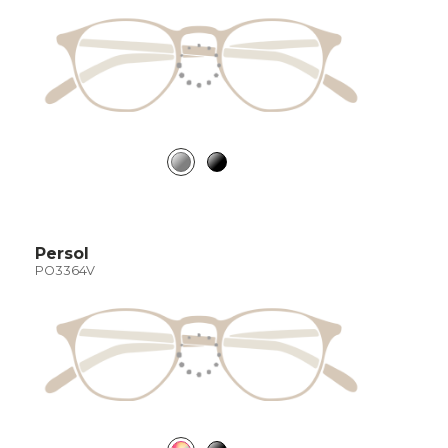
Persol
PO3364V