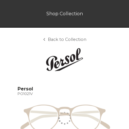
Shop Collection
Back to Collection
Persol
PO1021V