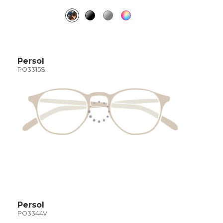
Persol
PO3315S
Persol
PO3344V