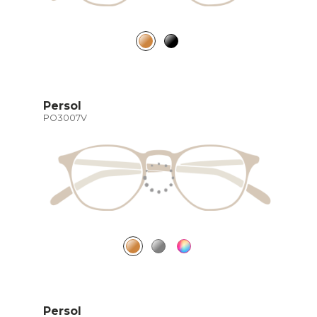
Persol
PO3007V
Persol