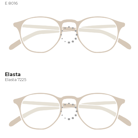
E 8016
Elasta
Elasta 7225